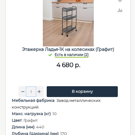
Этажерка Ладья-1К на колесиках (Графит)
4 680
р.
В корзину
Мебельная фабрика
:
Завод металлических
конструкций
Макс. нагрузка (кг)
: 10
Цвет
: Графит
Длина (мм)
: 440
Глубина (Ширина) (мм)
: 170