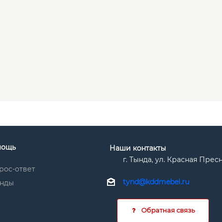
мощь
Наши контакты
г. Тында, ул. Красная Прес
рос-ответ
tynd@kddmebel.ru
нды
Обратная связь